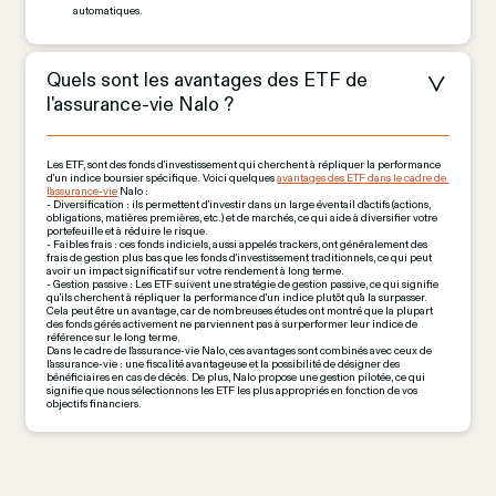
automatiques.
Quels sont les avantages des ETF de 
l'assurance-vie Nalo ?
Les ETF, sont des fonds d'investissement qui cherchent à répliquer la performance 
d'un indice boursier spécifique. Voici quelques 
avantages des ETF dans le cadre de 
l'assurance-vie
 Nalo :
- Diversification : ils permettent d'investir dans un large éventail d'actifs (actions, 
obligations, matières premières, etc.) et de marchés, ce qui aide à diversifier votre 
portefeuille et à réduire le risque.
- Faibles frais : ces fonds indiciels, aussi appelés trackers, ont généralement des 
frais de gestion plus bas que les fonds d'investissement traditionnels, ce qui peut 
avoir un impact significatif sur votre rendement à long terme.
- Gestion passive : Les ETF suivent une stratégie de gestion passive, ce qui signifie 
qu'ils cherchent à répliquer la performance d'un indice plutôt qu'à la surpasser. 
Cela peut être un avantage, car de nombreuses études ont montré que la plupart 
des fonds gérés activement ne parviennent pas à surperformer leur indice de 
référence sur le long terme.
Dans le cadre de l'assurance-vie Nalo, ces avantages sont combinés avec ceux de 
l'assurance-vie : une fiscalité avantageuse et la possibilité de désigner des 
bénéficiaires en cas de décès. De plus, Nalo propose une gestion pilotée, ce qui 
signifie que nous sélectionnons les ETF les plus appropriés en fonction de vos 
objectifs financiers.