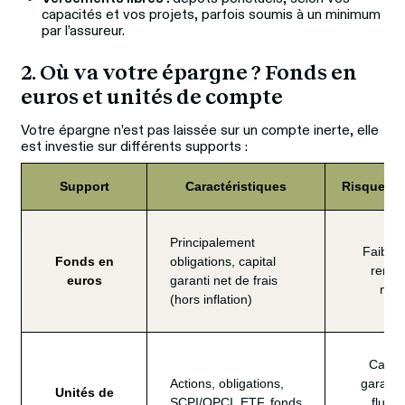
capacités et vos projets, parfois soumis à un minimum
par l’assureur.
2. Où va votre épargne ? Fonds en 
euros et unités de compte
Votre épargne n’est pas laissée sur un compte inerte, elle 
est investie sur différents supports :
Support
Caractéristiques
Risque / 
Principalement
Faible 
Fonds en
obligations, capital
rende
euros
garanti net de frais
mod
(hors inflation)
Capita
Actions, obligations,
garanti,
Unités de
SCPI/OPCI, ETF, fonds
fluctu