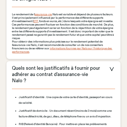
Le rendement de l'
assurance-vie
 Nalo est variable et dépend de plusieurs facteurs. 
Il est principalement influencé par la performance des différents supports 
d'investissement (
ETF
, fonds en euros, etc.) dans lesquels votre épargne est investie. 
Ces performances peuvent fluctuer en fonction des conditions de marché. De plus, 
le rendement peut également varier en fonction de la répartition de votre épargne 
entre les différents supports d'investissement. Il est donc important de noter que le 
rendement passé ne garantit pas le rendement futur et que votre capital peut être à 
risque. 
Pour obtenir des informations plus précises sur le rendement potentiel de 
l'assurance-vie Nalo, il est recommandé de consulter un de nos conseillers 
financiers ou de se référer aux 
informations fournies par Nalo sur l’historique des 
performances
.
Quels sont les justificatifs à fournir pour 
adhérer au contrat d’assurance-vie 
Nalo ?
Justificatif d'identité : Une copie de votre carte d'identité, passeport en cours
de validité.
Justificatif de domicile : Un document récent (moins de 3 mois) comme une
facture d'électricité, de gaz, d'eau, de téléphone fixe ou un avis d'imposition.
RIB (Relevé d'Identité Bancaire) : Pour mettre en place les prélèvements