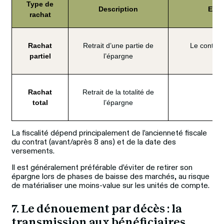
Type de
Description
Effet
rachat
Rachat
Retrait d’une partie de
Le contrat
partiel
l’épargne
fis
Rachat
Retrait de la totalité de
Co
total
l’épargne
La fiscalité dépend principalement de l’ancienneté fiscale 
du contrat (avant/après 8 ans) et de la date des 
versements. 
Il est généralement préférable d’éviter de retirer son 
épargne lors de phases de baisse des marchés, au risque 
de matérialiser une moins-value sur les unités de compte. 
7. Le dénouement par décès : la 
transmission aux bénéficiaires