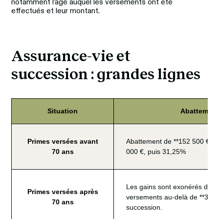
notamment l’âge auquel les versements ont été 
effectués et leur montant.
Assurance-vie et 
succession : grandes lignes
Situation
Abattement 
Primes versées avant
Abattement de **152 500 €** p
70 ans
000 €, puis 31,25%
Les gains sont exonérés de dr
Primes versées après
versements au-delà de **30 50
70 ans
succession.