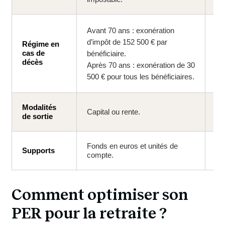
Avant 70 ans : exonération
Pr
d’impôt de 152 500 € par
ex
Régime en
cas de
bénéficiaire.
Pr
décès
Après 70 ans : exonération de 30
ex
500 € pour tous les bénéficiaires.
bén
Modalités
Rac
Capital ou rente.
de sortie
to
Fonds en euros et unités de
Fo
Supports
compte.
lar
Comment optimiser son 
PER pour la retraite ?