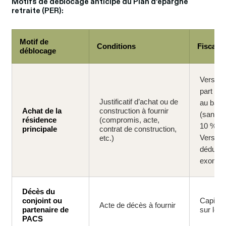
Motifs de déblocage anticipé du Plan d’épargne 
retraite (PER):
Motif de
Conditions
Fiscalité
déblocage
Verseme
part de
Justificatif d’achat ou de
au barè
Achat de la
construction à fournir
(sans a
résidence
(compromis, acte,
10 %).
principale
contrat de construction,
Versem
etc.)
déduits 
exonéré
Décès du
conjoint ou
Capital
Acte de décès à fournir
partenaire de
sur le 
PACS