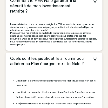
Comment le PER Nalo garantit-il la 
sécurité de mon investissement 
retraite ?
La sécurité est au cœur de notre stratégie. Le PER Nalo adopte une approche de 
sécurisation progressive de votre épargne, adaptée à votre horizon de départ en 
retraite et aux conditions de marché.
Plus vous vous rapprochez de la date de réalisation de votre projet, plus votre 
épargne est investie dans des supports sécurisés pour protéger le capital 
accumulé. De plus, en tant qu'acteur régulé par les autorités financières françaises, 
nous nous conformons aux normes les plus strictes pour garantir la sécurité de 
votre épargne.
Quels sont les justificatifs à fournir pour 
adhérer au Plan épargne retraite Nalo ?
Justificatif d'identité : Une copie de votre carte d'identité, passeport en cours
de validité.
Justificatif de domicile : Un document récent (moins de 3 mois) comme une
facture d'électricité, de gaz, d'eau, de téléphone fixe ou un avis d'imposition.
RIB (Relevé d'Identité Bancaire) : Pour mettre en place les prélèvements