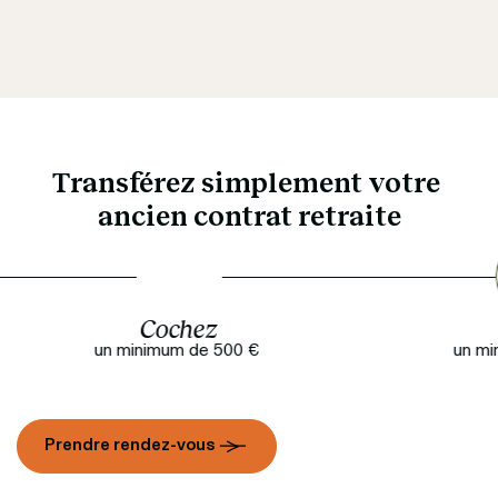
Transférez simplement votre 
ancien contrat retraite
Versez
un minimum de 500 € 
vot
Prendre rendez-vous