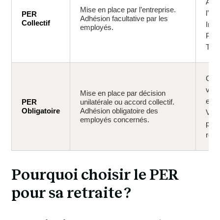
Abo
Mise en place par l’entreprise.
l’em
PER
Adhésion facultative par les
Collectif
Int
employés.
Part
Tran
Coti
vers
Mise en place par décision
et/o
PER
unilatérale ou accord collectif.
Obligatoire
Adhésion obligatoire des
Vers
employés concernés.
poss
règl
Pourquoi choisir le PER 
pour sa retraite ? 