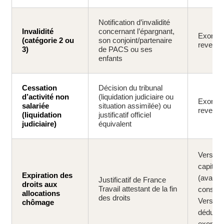
Notification d’invalidité
Invalidité
concernant l’épargnant,
Exonéré
(catégorie 2 ou
son conjoint/partenaire
revenu
3)
de PACS ou ses
enfants
Cessation
Décision du tribunal
d’activité non
(liquidation judiciaire ou
Exonéré
salariée
situation assimilée) ou
revenu
(liquidation
justificatif officiel
judiciaire)
équivalent
Verseme
capital 
Expiration des
(avantag
Justificatif de France
droits aux
Travail attestant de la fin
conserv
allocations
des droits
Versem
chômage
déduits 
exonéré