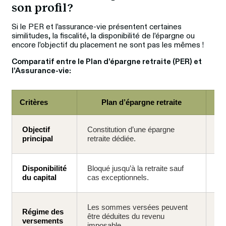
son profil ? 
Si le PER et l’assurance-vie présentent certaines 
similitudes, la fiscalité, la disponibilité de l’épargne ou 
encore l’objectif du placement ne sont pas les mêmes !
Comparatif entre le Plan d’épargne retraite (PER) et 
l’Assurance-vie:
Critères
Plan d’épargne retraite
Objectif
Constitution d’une épargne
Épa
principal
retraite dédiée.
tr
Disponibilité
Bloqué jusqu’à la retraite sauf
Di
du capital
cas exceptionnels.
par
Les sommes versées peuvent
Régime des
Ve
être déduites du revenu
versements
dé
imposable.