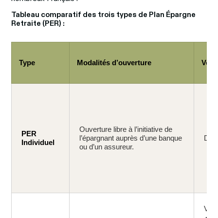
Tableau comparatif des trois types de Plan Épargne 
Retraite (PER) :
Type
Modalités d’ouverture
Vers
Ouverture libre à l’initiative de
PER
l’épargnant auprès d’une banque
Dépô
Individuel
ou d’un assureur.
Vers