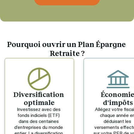
Pourquoi ouvrir un 
Plan Épargne 
Retraite
 ?
Économie 
Retraite 
d'impôts
sereine
Allégez votre fiscalité 
Protégez votre
chaque année en 
épargne des biai
déduisant les 
cognitifs en la laiss
versements effectués 
fructifier, sans y
sur votre PER de votre 
toucher, jusqu’à l