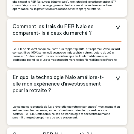
choisissant le PER Nalo, vous bénéficiez d'une stratégie d'investissement en ETF 
diversifiée, couvrant une large gamme d'entreprises et de secteurs mondiaux, 
optimisant ainsi le potentiel de croissance de votre épargne retraite.
Comment les frais du PER Nalo se 
comparent-ils à ceux du marché ?
Le PER de Nalo est conçu pour offrir un rapport qualité-prix optimal. Avec un tarif 
compétitif de 1,60% par an et l'absence de frais cachés, notre structure de coûts, 
basée sur l'utilisation d'ETFs moins coûteux que les fonds traditionnels, se 
positionne parmi les plus avantageuses du marché des Plans d'Épargne Retraite.
En quoi la technologie Nalo améliore-t-
elle mon expérience d'investissement 
pour la retraite ?
La technologie avancée de Nalo révolutionne votre expérience d'investissement en 
automatisant les processus, tout en offrant un suivi en temps réel de votre 
portefeuille PER. Cette combinaison de technologie et d'expertise humaine 
garantit une gestion optimale de votre placement.