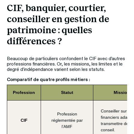
CIF, banquier, courtier, 
conseiller en gestion de 
patrimoine : quelles 
différences ?
Beaucoup de particuliers confondent le CIF avec d’autres 
professions financières. Or, les missions, les limites et le 
degré d’indépendance varient selon les statuts.
Comparatif de quatre profils métiers :
Profession
Statut
Missions 
Conseiller sur le
Profession
financiers adaptés
CIF
réglementée par
transmettre des 
l’AMF
conseil.