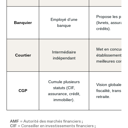
Propose les prod
Employé d’une
Banquier
(livrets, assuran
banque
crédits).
Met en concurren
Intermédiaire
Courtier
établissements po
indépendant
meilleures condit
Cumule plusieurs
Vision globale : 
statuts (CIF,
CGP
fiscalité, transmi
assurance, crédit,
retraite.
immobilier).
AMF
 = Autorité des marchés financiers ; 

CIF
 = Conseiller en investissements financiers ; 
